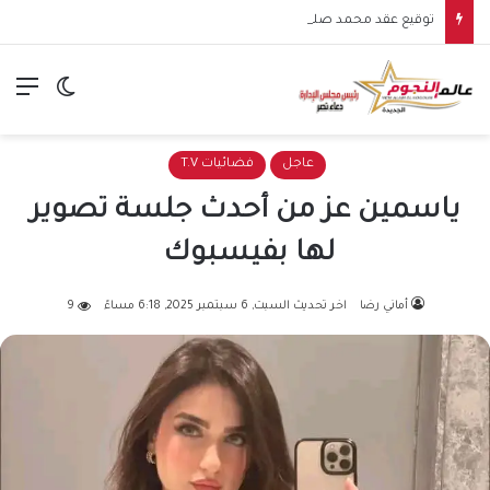
توقيع عقد محمد صلاح مع طرابزون سبور يشعل الأجواء.. بداية مرحلة جديدة للنجم المصري في الدوري التركي
الق
الوضع ا
عاجل
فضائيات T.V
ياسمين عز من أحدث جلسة تصوير
لها بفيسبوك
أماني رضا
اخر تحديث السبت, 6 سبتمبر 2025, 6:18 مساءً
9