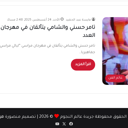
مايسة عبد الحميد
الأحد, 24 أغسطس 2025, 2:48 مساءً
تامر حسني والشامي يتألقان في مهرجان 
العدد
تامر حسني والشامي يتألقان في مهرجان مراسي “ليالي مراسي ”
جماهيريا…
اقرأ المزيد
عالم الفن
الحقوق محفوظة جريدة عالم النجوم
© 2026 | تصميم
منصورة ه
‫X
فيسبوك
‫YouTube