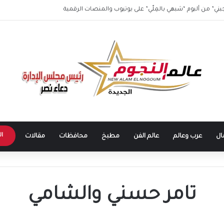
جبني” من ألبوم “شبهي بالمِلّي” على يوتيوب والمنصات الرقمية
ال
ال
عرب وعالم
عالم الفن
مطبخ
محافظات
مقالات
تامر حسني والشامي