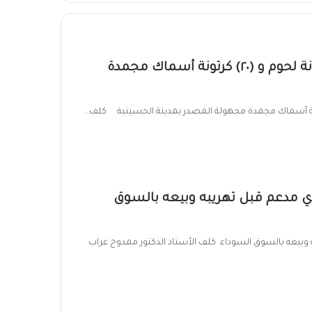
تموين الشرقية يضبط طن ردة و (٢٠) كرتونة لحوم و (٢٠) كرتونة أسماك مجمدة
900 كيلو دقيق بلدي مدعم قبل تهريبه وبيعه بالسوق
دعم قبل تهريبه وبيعه بالسوق السوداء كلف الأستاذ الدكتور ممدوح غراب