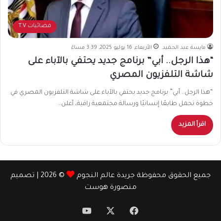
فضائيات T.V
مايسة عبد الحميد
الأربعاء, 16 يوليو 2025, 3:39 مساءً
“هذا الرجل.. أبي” برنامج جديد يحتفي بالآباء على
شاشة التلفزيون المصري
“هذا الرجل.. أبي” برنامج جديد يحتفي بالآباء على شاشة التلفزيون المصري في
خطوة تحمل طابعًا إنسانيًا ورسالة مجتمعية راقية، أعلن…
اقرأ المزيد
جميع الحقوق محفوظة جريدة عالم النجوم
© 2026 | تصميم
منصورة هوست
‫X
فيسبوك
‫YouTube