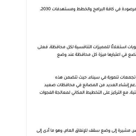
وأوضحت الوزيرة أن الإصدار الثاني من السردية يتضمن كل القطاعات الخدمية ومستهدفاتها من صحة وتعليم وحماية اجتماعية، فكلها مرصودة في كافة البرامج والخطط ومستهدفات 2030،
ويات استغلالًا للمميزات التنافسية لكل محافظة، فعلى
ضع في اعتبارها ميزة كل محافظة عند وضع
شاء تجمعات تنموية في سيناء، حيث تتضمن هذه
و ما دعم إنشاء العديد من المصانع في محافظات صعيد
تية، مع التركيز على التخطيط المكاني لمعالجة الفجوات
صر، مشيرة إلى وضع سقف للإنفاق العام، وهو ما أدى إلى