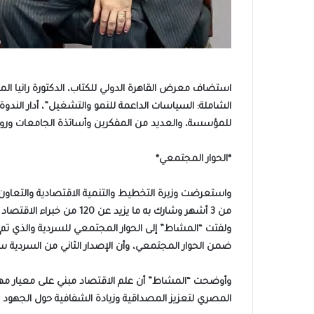
استضاف معرض القاهرة الدولي للكتاب، الدكتورة رانيا ال
الشاملة: السياسات الداعمة للنمو والتشغيل”، أدار الند
للمؤسسة، والعديد من المفكرين وأساتذة الجامعات ورو
*الحوار المجتمعي*
واستعرضت وزيرة التخطيط والتنمية الاقتصادية والتعاون ال
من 3 أشهر وشارك به ما يزيد عن 120 من خبراء الاقتصاد والمتخصصين والمفكرين.
ولفتت “المشاط” إلى الحوار المجتمعي للسردية والذي تم 
ضمن الحوار المجتمعي، وأن الإصدار الثاني من السردية س
وأوضحت “المشاط” أن علم الاقتصاد مبني على معيار مهم ج
المصري لتعزيز المصداقية وزيادة الشفافية حول الجهود وا