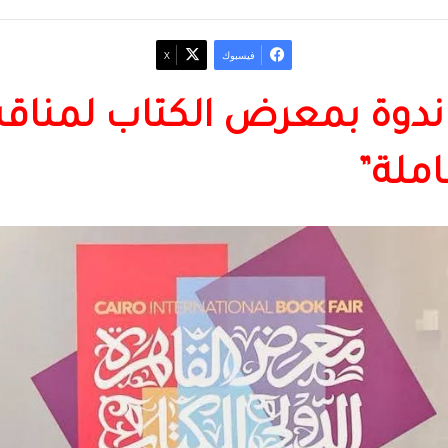
فيسبوك
‫X
ندوة بمعرض الكتاب لمناقش
املة”