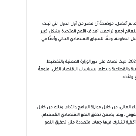
ا استطاعت كل دولة تحقيقها يصبح العالم أفضل، موضحةً أن مصر من أول الدول التي تبنت
2 وشهدت تحديثًا عام 2018، مضيفة أنه منذ عام 2020 الذي كان عامًا حاسمًا للعالم أجمع تراجعت أهداف الأمم المتحدة بشكل كبير
ف دول العالم، لذلك جاءت “السردية الوطنية للتنمية الشاملة” لتحقق التكامل بين رؤية 2030 وبرنامج عمل الحكومة، وفقًا للسياق الاقتصادي الحالي وأخذًا في
وأوضحت أن المرجعية التشريعية أو القانونية للسردية تستند إلى قانوني المالية العامة الموحد وقانون التخطيط العام اللذين صدرا عام 2022، حيث نصات على دور الوزارة المعنية بالتخطيط
مية والقطاعية وربطها بسياسات الاقتصاد الكلي، منوهةً
الأداء.
 المالي، من خلال موازنة البرامج والأداء، وذلك من خلال
قومي، وبما يضمن تحقق النمو الاقتصادي المُستدام،
ا أفقية تشترك فيها جهات متعددة مثل تحقيق النمو