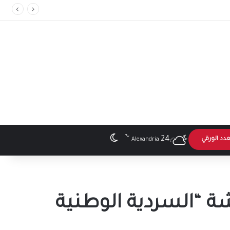
℃
الوضع المظلم
24
عدد الورقي
Alexandria
 “السردية الوطنية