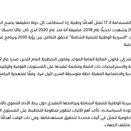
وأشارت إلى إعلان الأمم المتحدة عام 2015 أهداف التنمية المستدامة الـ 17 تمثل أهدافًا وطنية، إذ
أهداف التنمية المستدامة وخرجت برؤية 2030 في عام 016
وتأثر الوضع الاقتصادي في مختل
تية.
 والاستراتيجيات ذات الصلة ومتابعة تنفيذها على المستويات القومية والإقلي
ادية والاجتماعية المقبلة خطة متوسطة المدى لأول مرة، وفقًا لمنهجية البرامج و
 الوطنية للتنمية الشاملة وبرنامجها التنفيذي حول ربط الأداء التنموي بالأداء
ودة السياسات»، كأحد أهم الآليات لتطوير منظومة التخطيط على المستوى ال
ة حكومية تتمثل في آليات محددة لتحقيق مستهدفاتها، وفي ذات الوقت أهدافً
 مختلف الجهات.