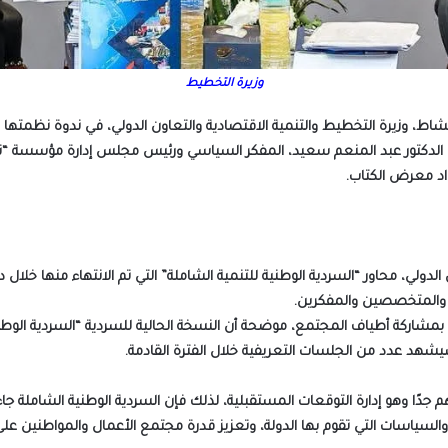
وزيرة التخطيط
مشاط، وزيرة التخطيط والتنمية الاقتصادية والتعاون الدولي، في ندوة نظمتها
وة الدكتور عبد المنعم سعيد، المفكر السياسي ورئيس مجلس إدارة مؤسسة “نواة
اد معرض الكتاب.
دولي، محاور “السردية الوطنية للتنمية الشاملة” التي تم الانتهاء منها خلا
بمشاركة أطياف المجتمع، موضحة أن النسخة الحالية للسردية “السردية الوطني
يشهد عدد من الجلسات التعريفية خلال الفترة القادمة.
دًا وهو إدارة التوقعات المستقبلية، لذلك فإن السردية الوطنية الشاملة جاء
لسياسات التي تقوم بها الدولة، وتعزيز قدرة مجتمع الأعمال والمواطنين على 