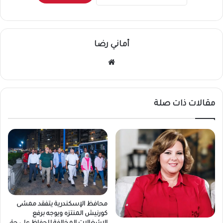
أماني رضا
موقع
الويب
مقالات ذات صلة
محافظ الإسكندرية يتفقد ممشى
كورنيش المنتزه ويوجه برفع