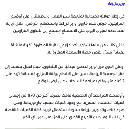
وزير الزراعة
في إطار جولاته الميدانية لمتابعة سير العمل والاطمئنان على أوضاع
المزارعين، حرص علاء فاروق وزير الزراعة واستصلاح الأراضي، خلال زيارته
لمحافظة الفيوم، اليوم، على الاستماع استمع إلى شكوى المزارعين
والتي كانت من بينها شكوى أحد مزارعي القرية المجاورة “قرية منشأة
بغداد” بشأن نقص حصة الأسمدة المقررة له.
وعلى الفور، قرر الوزير التحقق ميدانيًا من الشكوى، حيث انتقل بنفسه إلى
مقر الجمعية الزراعية، سيرا على الاقدام برفقة المزارع، لمسافة تزيد على
2 كيلو متر، وقام بمراجعة السجلات على أرض الواقع.
وأوضحت المراجعة أن الجمعية قامت بصرف أكثر من 70% من إجمالي
كميات الأسمدة المقررة، مع وجود كميات متبقية جارٍ توريدها. وعلى
ضوء ذلك، وجّه وزير الزراعة بسرعة استكمال توريد كافة الكميات الناقصة
في ذات اليوم، وبدء التوزيع الفوري على المزارعين دون أي تأخير.