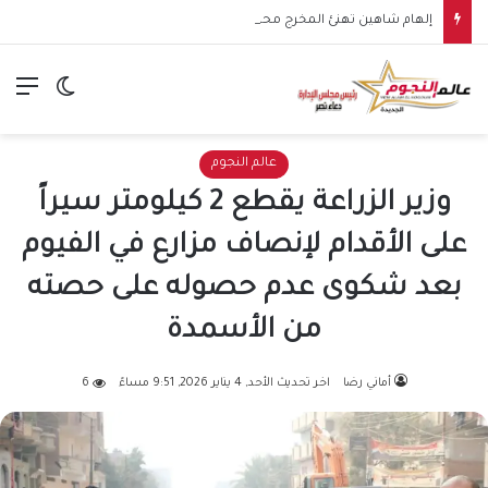
إلهام شاهين تهنئ المخرج محمد عبد العزيز بعيد ميلاده: أعتز أنه أستاذي وصديقي وقدمنا معًا أنجح مسرحية في حياتي
الق
الوضع ا
عالم النجوم
وزير الزراعة يقطع 2 كيلومتر سيراً
على الأقدام لإنصاف مزارع في الفيوم
بعد شكوى عدم حصوله على حصته
من الأسمدة
أماني رضا
اخر تحديث الأحد, 4 يناير 2026, 9:51 مساءً
6