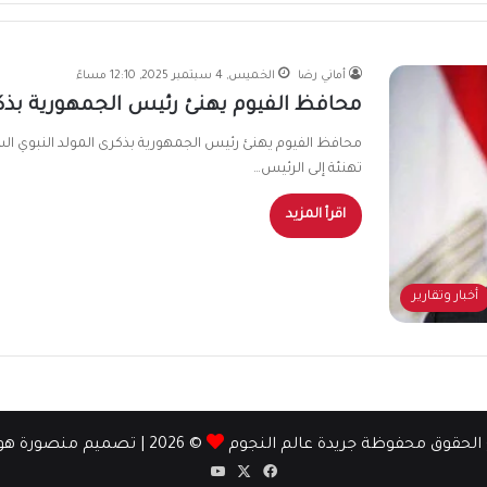
أماني رضا
الخميس, 4 سبتمبر 2025, 12:10 مساءً
محافظ الفيوم يهنئ رئيس الجمهورية بذك
محافظ الفيوم يهنئ رئيس الجمهورية بذكرى المولد النبوي الش
تهنئة إلى الرئيس…
اقرأ المزيد
أخبار وتقارير
الحقوق محفوظة جريدة عالم النجوم
© 2026 | تصميم
منصورة ه
‫X
فيسبوك
‫YouTube