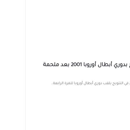
حدث في مثل هذا اليوم.. بايرن ميونخ يتوج بدوري أبطال أوروبا 2001 بعد ملحمة