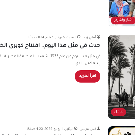
أخبار وتقارير
أماني رضا
السبت, 6 يونيو 2026, 11:14 صباحًا
حدث في مثل هذا اليوم.. افتتاح كوبري ال
في مثل هذا اليوم من عام 1933، شهدت العاص
إسماعيل، الذي…
اقرأ المزيد
عاجل
نهى مرسي
الإثنين, 1 يونيو 2026, 4:20 صباحًا