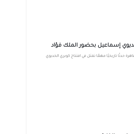
خديوي إسماعيل بحضور الملك فؤاد
مة المصرية القاهرة حدثًا تاريخيًا مهمًا تمثل في افتتاح كوبري الخديوي