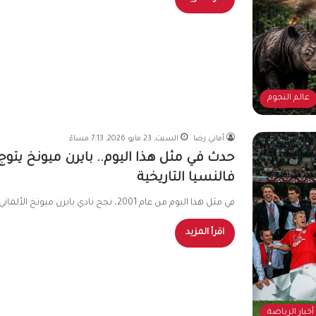
عالم النجوم
أماني رضا
السبت, 23 مايو 2026, 7:13 مساءً
فالنسيا التاريخية
في مثل هذا اليوم من عام 2001، نجح نادي بايرن ميونخ الألماني في التتويج بلقب دوري أبطال أوروبا للمرة الرابعة…
اقرأ المزيد
أخبار الرياضة